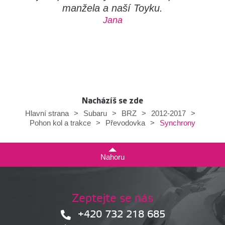
manžela a naší Toyku.
Jana
Nacházíš se zde
Hlavní strana
>
Subaru
>
BRZ
>
2012-2017
>
Synchrony
Pohon kol a trakce
>
Převodovka
>
Nahoru
Zeptejte se nás
+420 732 218 685