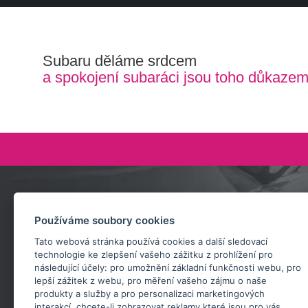
Subaru děláme srdcem
a spokojení subaráci jsou toho důkaze
Zeptejte se nás
Používáme soubory cookies
+420 732 218 685
Tato webová stránka používá cookies a další sledovací
rosta@subarusti.cz
technologie ke zlepšení vašeho zážitku z prohlížení pro
následující účely:
pro umožnění základní funkčnosti webu
,
pro
POŠLI DOTAZ
lepší zážitek z webu
,
pro měření vašeho zájmu o naše
produkty a služby a pro personalizaci marketingových
interakcí
,
chcete-li zobrazovat reklamy které jsou pro vás