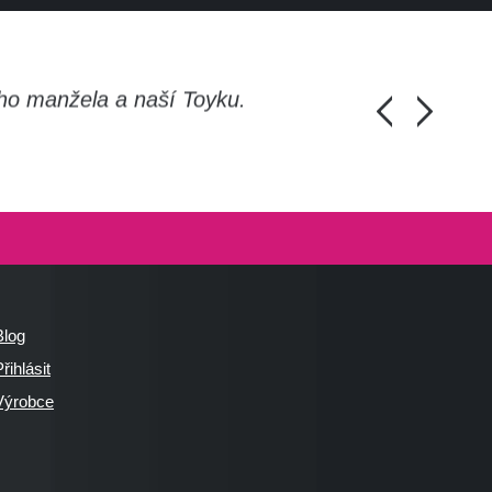
ho manžela a naší Toyku.
Chlapi, moc d
Honza Pánka, 
Blog
řihlásit
Výrobce