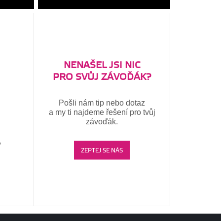
NENAŠEL JSI NIC
PRO SVŮJ ZÁVOĎÁK?
Pošli nám tip nebo dotaz
a my ti najdeme řešení pro tvůj
závoďák.
,
ZEPTEJ SE NÁS