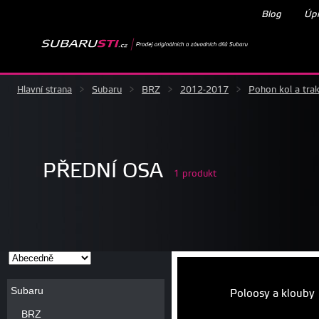
Blog
Úpr
Hlavní strana
>
Subaru
>
BRZ
>
2012-2017
>
Pohon kol a tra
PŘEDNÍ OSA
1 produkt
Subaru
Poloosy a klouby
BRZ