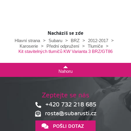
Nacházíš se zde
Hlavní strana
>
Subaru
>
BRZ
>
2012-2017
>
Karoserie
>
Přední odpružení
>
Tlumiče
>
Kit stavitelných tlumičů KW Varianta 3 BRZ/GT86
Nahoru
Zeptejte se nás
+420 732 218 685
rosta@subarusti.cz
POŠLI DOTAZ