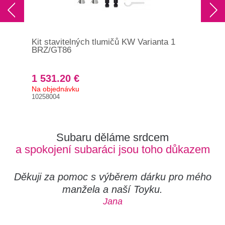
Kit stavitelných tlumičů KW Varianta 1
Kit
BRZ/GT86
Imp
1 531.20 €
3 
Na objednávku
Na 
10258004
352
Subaru děláme srdcem
a spokojení subaráci jsou toho důkazem
Děkuji za pomoc s výběrem dárku pro mého
manžela a naší Toyku.
Jana