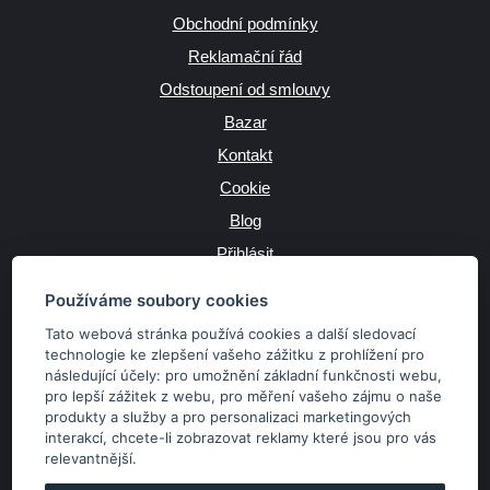
Obchodní podmínky
Reklamační řád
Odstoupení od smlouvy
Bazar
Kontakt
Cookie
Blog
Přihlásit
Výrobce
Používáme soubory cookies
Tato webová stránka používá cookies a další sledovací
technologie ke zlepšení vašeho zážitku z prohlížení pro
následující účely:
pro umožnění základní funkčnosti webu
,
JAZYK
pro lepší zážitek z webu
,
pro měření vašeho zájmu o naše
produkty a služby a pro personalizaci marketingových
interakcí
,
chcete-li zobrazovat reklamy které jsou pro vás
MĚNA
relevantnější
.
Kč
€