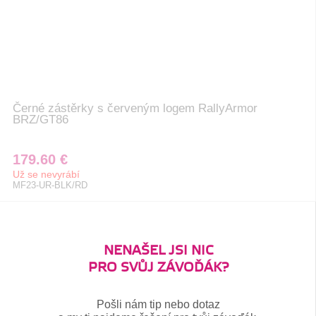
Černé zástěrky s červeným logem RallyArmor
BRZ/GT86
179.60 €
Už se nevyrábí
MF23-UR-BLK/RD
NENAŠEL JSI NIC
PRO SVŮJ ZÁVOĎÁK?
Pošli nám tip nebo dotaz