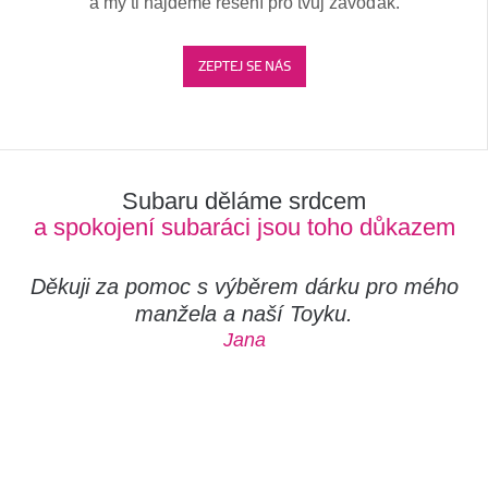
a my ti najdeme řešení pro tvůj závoďák.
ZEPTEJ SE NÁS
Subaru děláme srdcem
a spokojení subaráci jsou toho důkazem
Děkuji za pomoc s výběrem dárku pro mého
manžela a naší Toyku.
Jana