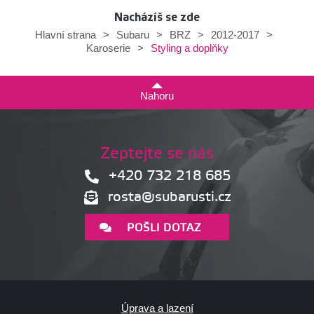
Nacházíš se zde
Hlavní strana
>
Subaru
>
BRZ
>
2012-2017
>
Styling a doplňky
Karoserie
>
Nahoru
Zeptejte se nás
+420 732 218 685
rosta@subarusti.cz
POŠLI DOTAZ
Úprava a lazení