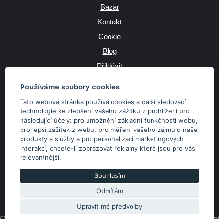
Bazar
Kontakt
Cookie
Blog
Přihlásit
Výrobce
Používáme soubory cookies
Tato webová stránka používá cookies a další sledovací
technologie ke zlepšení vašeho zážitku z prohlížení pro
následující účely:
pro umožnění základní funkčnosti webu
,
JAZYK
pro lepší zážitek z webu
,
pro měření vašeho zájmu o naše
produkty a služby a pro personalizaci marketingových
interakcí
,
chcete-li zobrazovat reklamy které jsou pro vás
MĚNA
relevantnější
.
Kč
€
Souhlasím
Odmítám
Copyright © 2026 SubaruSTI.cz. Všechna práva vyhrazena.
Správný web dělá divy, udivte svět i Vy!
Upravit mé předvolby
Obsah stránek je majetkem provozovatele. Kopírování, zveřejňování