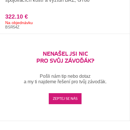
spojovacích kostí a výztuh BRZ, GT86
322.10 €
Na objednávku
BSR54Z
NENAŠEL JSI NIC
PRO SVŮJ ZÁVOĎÁK?
Pošli nám tip nebo dotaz
a my ti najdeme řešení pro tvůj závoďák.
ZEPTEJ SE NÁS