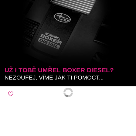
UŽ I TOBĚ UMŘEL BOXER DIESEL?
NEZOUFEJ, VÍME JAK TI POMOCT...