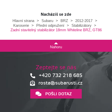
Nacházíš se zde
Hlavní strana
>
Subaru
>
BRZ
>
2012-2017
>
Karoserie
>
Přední odpružení
>
Stabilizátory
>
Zadní stavitelný stabilizátor 18mm Whiteline BRZ, GT86
Nahoru
Zeptejte se nás
+420 732 218 685
rosta@subarusti.cz
POŠLI DOTAZ