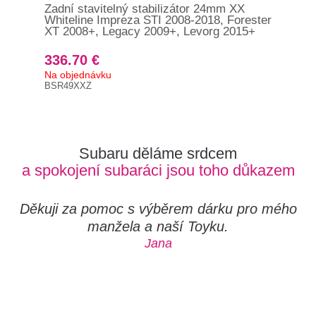
Zadní stavitelný stabilizátor 24mm XX
Pře
Whiteline Impreza STI 2008-2018, Forester
kos
XT 2008+, Legacy 2009+, Levorg 2015+
336.70 €
29
Na objednávku
Na 
BSR49XXZ
BSF
Subaru děláme srdcem
a spokojení subaráci jsou toho důkazem
Děkuji za pomoc s výběrem dárku pro mého
manžela a naší Toyku.
Jana