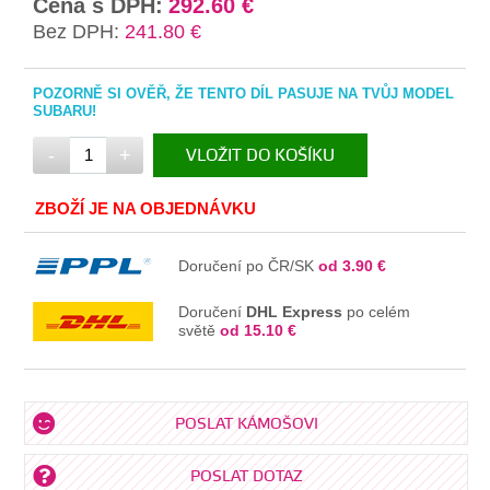
Cena s DPH:
292.60 €
Bez DPH:
241.80 €
POZORNĚ SI OVĚŘ, ŽE TENTO DÍL PASUJE NA TVŮJ MODEL
SUBARU!
-
+
VLOŽIT DO KOŠÍKU
V KOŠÍKU
ZBOŽÍ JE NA OBJEDNÁVKU
Doručení po ČR/SK
od 3.90 €
Doručení
DHL Express
po celém
světě
od 15.10 €
POSLAT KÁMOŠOVI
POSLAT DOTAZ