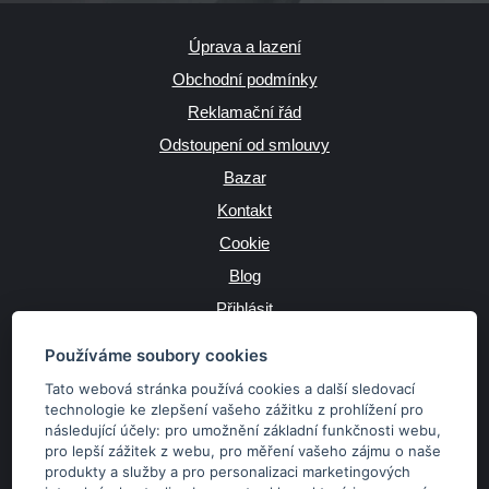
Úprava a lazení
Obchodní podmínky
Reklamační řád
Odstoupení od smlouvy
Bazar
Kontakt
Cookie
Blog
Přihlásit
Výrobce
Používáme soubory cookies
Tato webová stránka používá cookies a další sledovací
technologie ke zlepšení vašeho zážitku z prohlížení pro
následující účely:
pro umožnění základní funkčnosti webu
,
JAZYK
pro lepší zážitek z webu
,
pro měření vašeho zájmu o naše
produkty a služby a pro personalizaci marketingových