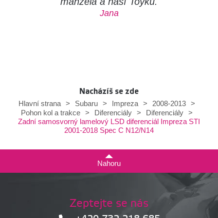
manžela a naší Toyku.
Jana
Nacházíš se zde
Hlavní strana
>
Subaru
>
Impreza
>
2008-2013
>
Pohon kol a trakce
>
Diferenciály
>
Diferenciály
>
Zadní samosvorný lamelový LSD diferenciál Impreza STI
2001-2018 Spec C N12/N14
Nahoru
Zeptejte se nás