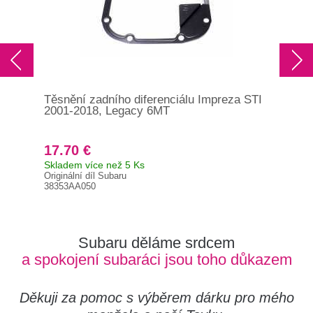
Těsnění zadního diferenciálu Impreza STI
Guf
2001-2018, Legacy 6MT
lev
17.70 €
15
Skladem více než 5 Ks
Skl
Originální díl Subaru
Orig
38353AA050
806
Subaru děláme srdcem
a spokojení subaráci jsou toho důkazem
Děkuji za pomoc s výběrem dárku pro mého