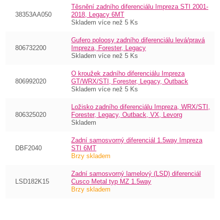
Těsnění zadního diferenciálu Impreza STI 2001-
38353AA050
2018, Legacy 6MT
Skladem více než 5 Ks
Gufero poloosy zadního diferenciálu levá/pravá
806732200
Impreza, Forester, Legacy
Skladem více než 5 Ks
O kroužek zadního diferenciálu Impreza
806992020
GT/WRX/STI, Forester, Legacy, Outback
Skladem více než 5 Ks
Ložisko zadního diferenciálu Impreza, WRX/STI,
806325020
Forester, Legacy, Outback, VX, Levorg
Skladem
Zadní samosvorný diferenciál 1.5way Impreza
DBF2040
STI 6MT
Brzy skladem
Zadní samosvorný lamelový (LSD) diferenciál
LSD182K15
Cusco Metal typ MZ 1.5way
Brzy skladem