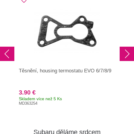
Těsnění, housing termostatu EVO 6/7/8/9
Těs
3.90 €
20
Skladem více než 5 Ks
Skl
MD363254
Orig
140
Subaru děláme srdcem