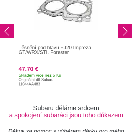
Těsnění pod hlavu EJ20 Impreza
Těs
GT/WRX/STI, Forester
47.70 €
10
Skladem více než 5 Ks
Skl
Originální díl Subaru
MN1
11044AA483
Subaru děláme srdcem
a spokojení subaráci jsou toho důkazem
Děkuji za pomoc s výběrem dárku pro mého