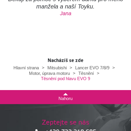
manžela a naší Toyku.
Jana
Nacházíš se zde
Hlavní strana
>
Mitsubishi
>
Lancer EVO 7/8/9
>
Motor, úprava motoru
>
Těsnění
>
Těsnění pod hlavu EVO 9
Nahoru
Zeptejte se nás