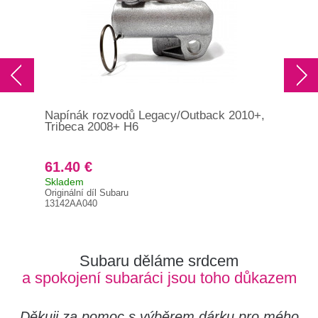
Napínák rozvodů Legacy/Outback 2010+,
Nap
Tribeca 2008+ H6
Tri
61.40 €
61
Skladem
Skl
Originální díl Subaru
Orig
13142AA040
131
Subaru děláme srdcem
a spokojení subaráci jsou toho důkazem
Děkuji za pomoc s výběrem dárku pro mého