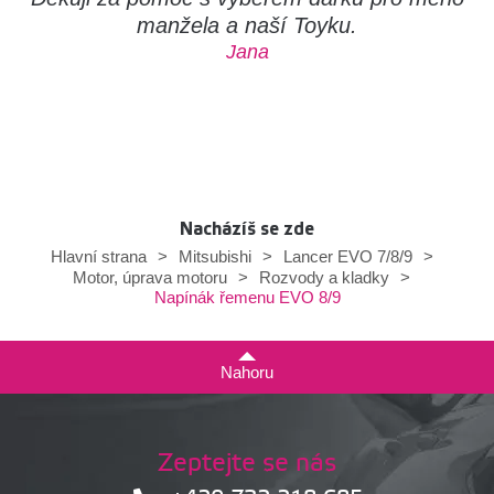
manžela a naší Toyku.
Jana
Nacházíš se zde
Hlavní strana
>
Mitsubishi
>
Lancer EVO 7/8/9
>
Motor, úprava motoru
>
Rozvody a kladky
>
Napínák řemenu EVO 8/9
Nahoru
Zeptejte se nás