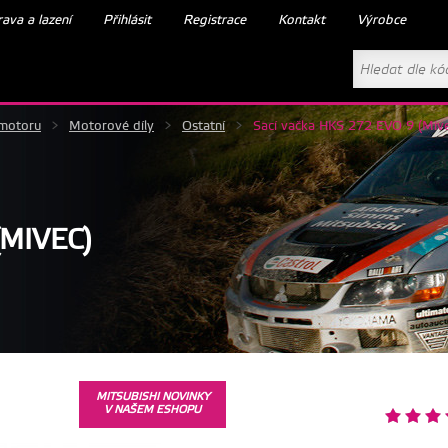
ava a lazení
Přihlásit
Registrace
Kontakt
Výrobce
 motoru
>
Motorové díly
>
Ostatní
>
Sací vačka HKS 272 EVO 9 (Mive
(MIVEC)
MITSUBISHI NOVINKY
V NAŠEM ESHOPU