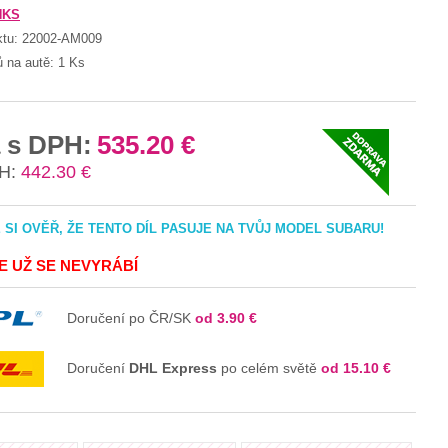
HKS
ktu:
22002-AM009
ů na autě:
1 Ks
 s DPH:
535.20 €
H:
442.30 €
SI OVĚŘ, ŽE TENTO DÍL PASUJE NA TVŮJ MODEL SUBARU!
JE UŽ SE NEVYRÁBÍ
Doručení po ČR/SK
od 3.90 €
Doručení
DHL Express
po celém světě
od 15.10 €