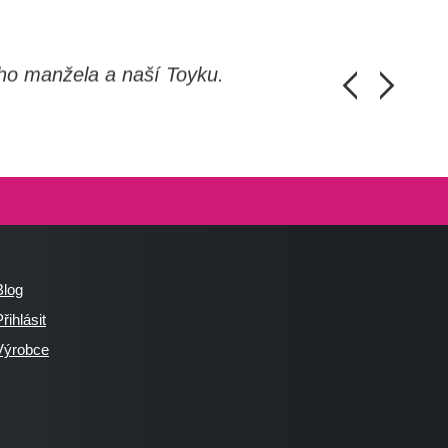
ho manžela a naší Toyku.
Chlapi, moc d
Honza Pánka, 
Blog
řihlásit
Výrobce