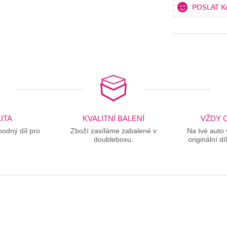
POSLAT 
ITA
KVALITNÍ BALENÍ
VŽDY O
odný díl pro
Zboží zasíláme zabalené v
Na tvé auto
doubleboxu.
originální dí