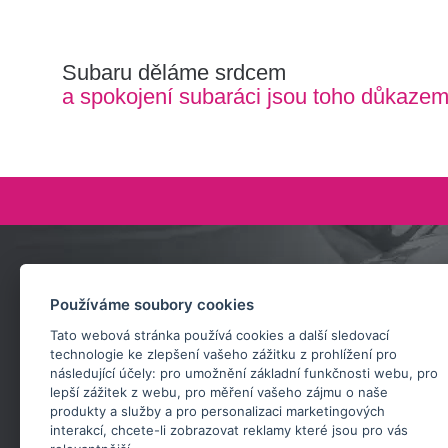
Subaru děláme srdcem
a spokojení subaráci jsou toho důkaze
Zeptejte se nás
Používáme soubory cookies
+420 732 218 685
Tato webová stránka používá cookies a další sledovací
rosta@subarusti.cz
technologie ke zlepšení vašeho zážitku z prohlížení pro
následující účely:
pro umožnění základní funkčnosti webu
,
pro
POŠLI DOTAZ
lepší zážitek z webu
,
pro měření vašeho zájmu o naše
produkty a služby a pro personalizaci marketingových
interakcí
,
chcete-li zobrazovat reklamy které jsou pro vás