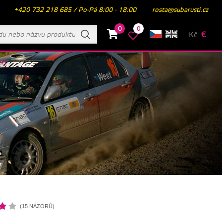
+420 732 218 685 / Po-Pá 8:00 - 18:00
rosta@subarusti.cz
0
0
Kč
€
c)
(15 NÁZORŮ)