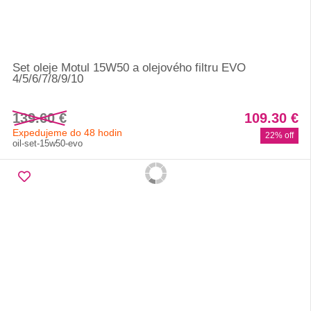
Set oleje Motul 15W50 a olejového filtru EVO
4/5/6/7/8/9/10
139.60 €
109.30 €
Expedujeme do 48 hodin
22% off
oil-set-15w50-evo