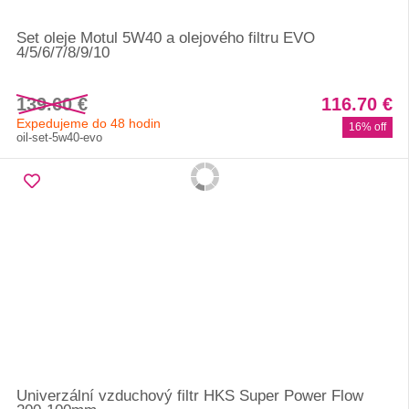
Set oleje Motul 5W40 a olejového filtru EVO
4/5/6/7/8/9/10
139.60 €
116.70 €
Expedujeme do 48 hodin
16% off
oil-set-5w40-evo
Univerzální vzduchový filtr HKS Super Power Flow