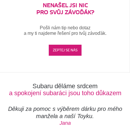
NENAŠEL JSI NIC
PRO SVŮJ ZÁVOĎÁK?
Pošli nám tip nebo dotaz
a my ti najdeme řešení pro tvůj závoďák.
ZEPTEJ SE NÁS
Subaru děláme srdcem
a spokojení subaráci jsou toho důkazem
Děkuji za pomoc s výběrem dárku pro mého
manžela a naší Toyku.
Jana