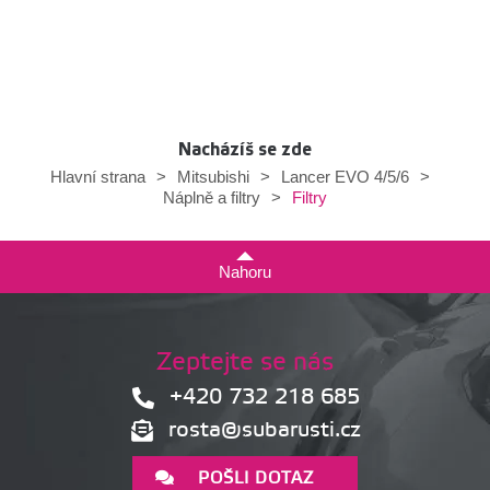
Nacházíš se zde
Hlavní strana
>
Mitsubishi
>
Lancer EVO 4/5/6
>
Filtry
Náplně a filtry
>
Nahoru
Zeptejte se nás
+420 732 218 685
rosta@subarusti.cz
POŠLI DOTAZ