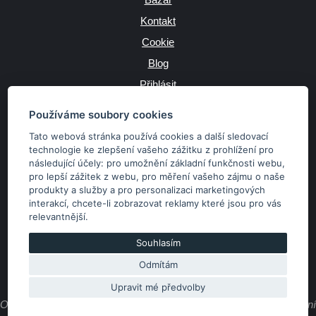
Kontakt
Cookie
Blog
Přihlásit
Výrobce
Používáme soubory cookies
Tato webová stránka používá cookies a další sledovací
technologie ke zlepšení vašeho zážitku z prohlížení pro
následující účely:
pro umožnění základní funkčnosti webu
,
JAZYK
pro lepší zážitek z webu
,
pro měření vašeho zájmu o naše
produkty a služby a pro personalizaci marketingových
interakcí
,
chcete-li zobrazovat reklamy které jsou pro vás
MĚNA
relevantnější
.
Kč
€
Souhlasím
Odmítám
Copyright © 2026 SubaruSTI.cz. Všechna práva vyhrazena.
Správný web dělá divy, udivte svět i Vy!
Upravit mé předvolby
Obsah stránek je majetkem provozovatele. Kopírování, zveřejňování