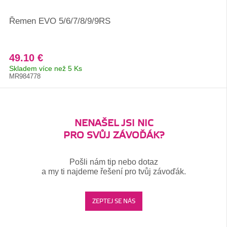
Řemen EVO 5/6/7/8/9/9RS
49.10 €
Skladem více než 5 Ks
MR984778
NENAŠEL JSI NIC
PRO SVŮJ ZÁVOĎÁK?
Pošli nám tip nebo dotaz
a my ti najdeme řešení pro tvůj závoďák.
ZEPTEJ SE NÁS