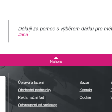
Děkuji za pomoc s výběrem dárku pro mé
m
Jana
Nahoru
Úprava a lazení
Bazar
Obchodní podmínky
Kontakt
P
Reklamační řád
Cookie
Odstoupení od smlouvy