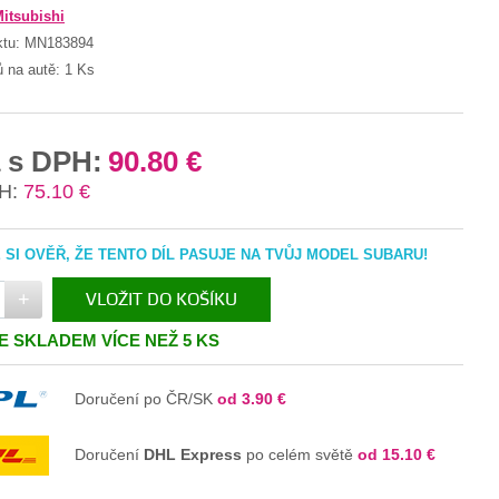
itsubishi
ktu:
MN183894
ů na autě:
1 Ks
 s DPH:
90.80 €
H:
75.10 €
SI OVĚŘ, ŽE TENTO DÍL PASUJE NA TVŮJ MODEL SUBARU!
+
VLOŽIT DO KOŠÍKU
JE SKLADEM VÍCE NEŽ 5 KS
V KOŠÍKU
Doručení po ČR/SK
od 3.90 €
Doručení
DHL Express
po celém světě
od 15.10 €