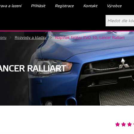
ava a lazení
Přihlásit
Registrace
Kontakt
Výrobce
toru
>
Rozvody a kladky
>
Napínák řetězu EVO 10, Lancer Ralliart
ANCER RALLIART