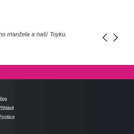
ho manžela a naší Toyku.
Chlapi, moc d
Honza Pánka, 
Blog
řihlásit
Výrobce