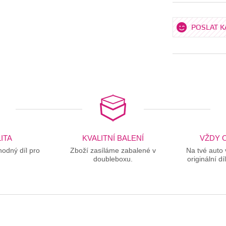
POSLAT 
ITA
KVALITNÍ BALENÍ
VŽDY O
odný díl pro
Zboží zasíláme zabalené v
Na tvé auto
doubleboxu.
originální dí