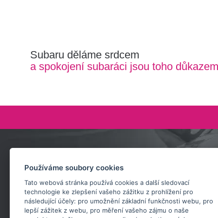
Subaru děláme srdcem
a spokojení subaráci jsou toho důkaze
Zeptejte se nás
Používáme soubory cookies
+420 732 218 685
Tato webová stránka používá cookies a další sledovací
rosta@subarusti.cz
technologie ke zlepšení vašeho zážitku z prohlížení pro
následující účely:
pro umožnění základní funkčnosti webu
,
pro
POŠLI DOTAZ
lepší zážitek z webu
,
pro měření vašeho zájmu o naše