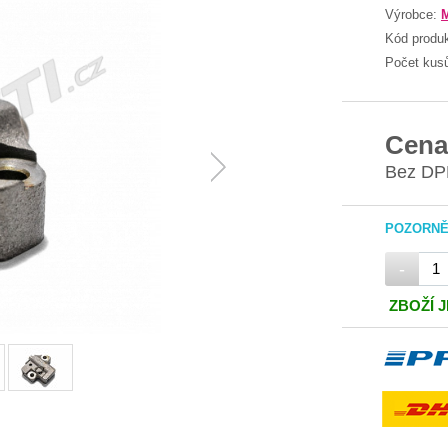
Výrobce:
M
Kód produ
Počet kus
Cena
Bez DP
POZORNĚ 
-
ZBOŽÍ 