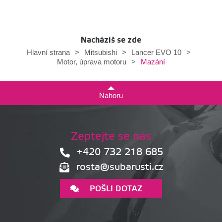
Nacházíš se zde
Hlavní strana
>
Mitsubishi
>
Lancer EVO 10
>
Mazání
Motor, úprava motoru
>
Nahoru
Zeptejte se nás
+420 732 218 685
rosta@subarusti.cz
POŠLI DOTAZ