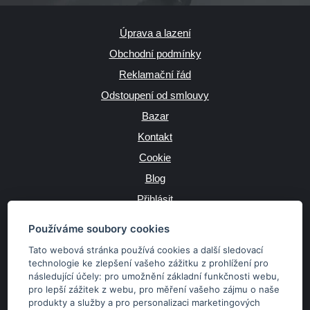
Úprava a lazení
Obchodní podmínky
Reklamační řád
Odstoupení od smlouvy
Bazar
Kontakt
Cookie
Blog
Přihlásit
Výrobce
Používáme soubory cookies
Tato webová stránka používá cookies a další sledovací
technologie ke zlepšení vašeho zážitku z prohlížení pro
následující účely:
pro umožnění základní funkčnosti webu
,
JAZYK
pro lepší zážitek z webu
,
pro měření vašeho zájmu o naše
produkty a služby a pro personalizaci marketingových