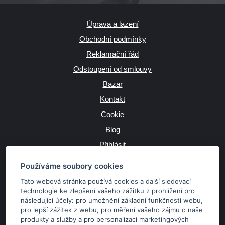
Úprava a lazení
Obchodní podmínky
Reklamační řád
Odstoupení od smlouvy
Bazar
Kontakt
Cookie
Blog
Přihlásit
Výrobce
Používáme soubory cookies
Tato webová stránka používá cookies a další sledovací
technologie ke zlepšení vašeho zážitku z prohlížení pro
následující účely:
pro umožnění základní funkčnosti webu
,
JAZYK
pro lepší zážitek z webu
,
pro měření vašeho zájmu o naše
produkty a služby a pro personalizaci marketingových