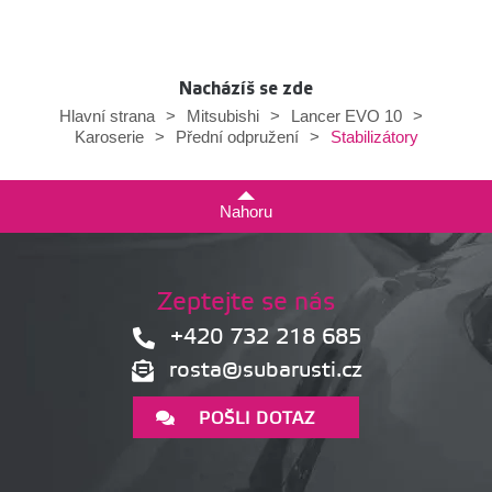
Nacházíš se zde
Hlavní strana
>
Mitsubishi
>
Lancer EVO 10
>
Stabilizátory
Karoserie
>
Přední odpružení
>
Nahoru
Zeptejte se nás
+420 732 218 685
rosta@subarusti.cz
POŠLI DOTAZ