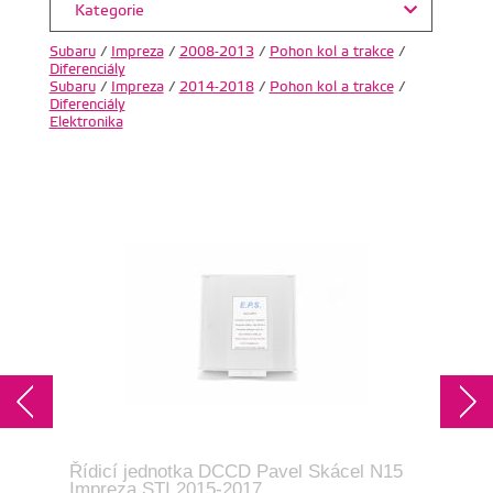
Kategorie
Subaru
/
Impreza
/
2008-2013
/
Pohon kol a trakce
/
Diferenciály
Subaru
/
Impreza
/
2014-2018
/
Pohon kol a trakce
/
Diferenciály
Elektronika
Řídicí jednotka DCCD Pavel Skácel N15
Říd
Impreza STI 2015-2017
Imp