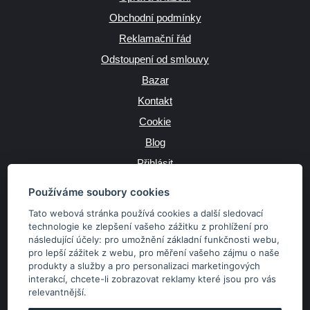
Obchodní podmínky
Reklamační řád
Odstoupení od smlouvy
Bazar
Kontakt
Cookie
Blog
Přihlásit
Výrobce
Používáme soubory cookies
Tato webová stránka používá cookies a další sledovací
technologie ke zlepšení vašeho zážitku z prohlížení pro
následující účely:
pro umožnění základní funkčnosti webu
,
JAZYK
pro lepší zážitek z webu
,
pro měření vašeho zájmu o naše
produkty a služby a pro personalizaci marketingových
interakcí
,
chcete-li zobrazovat reklamy které jsou pro vás
MĚNA
relevantnější
.
Kč
€