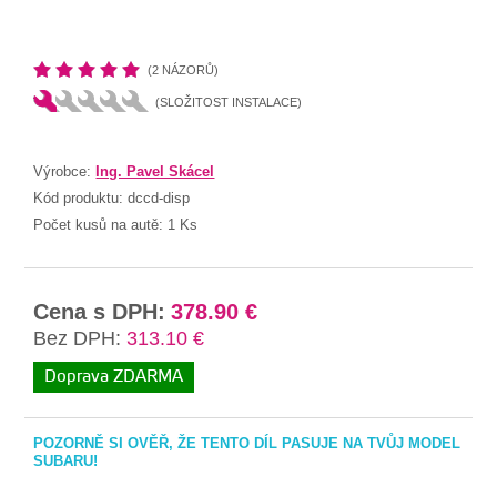
(2 NÁZORŮ)
(SLOŽITOST INSTALACE)
Výrobce:
Ing. Pavel Skácel
Kód produktu:
dccd-disp
Počet kusů na autě:
1 Ks
Cena s DPH:
378.90 €
Bez DPH:
313.10 €
Doprava ZDARMA
POZORNĚ SI OVĚŘ, ŽE TENTO DÍL PASUJE NA TVŮJ MODEL
SUBARU!