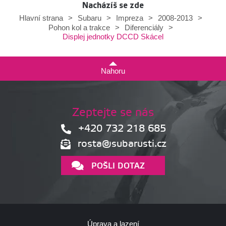
Nacházíš se zde
Hlavní strana
>
Subaru
>
Impreza
>
2008-2013
>
Pohon kol a trakce
>
Diferenciály
>
Displej jednotky DCCD Skácel
Nahoru
Zeptejte se nás
+420 732 218 685
rosta@subarusti.cz
POŠLI DOTAZ
Úprava a lazení