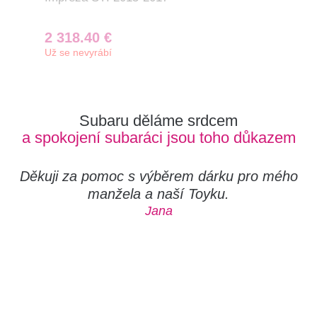
2 318.40 €
2 
Už se nevyrábí
Už 
Subaru děláme srdcem
a spokojení subaráci jsou toho důkazem
Děkuji za pomoc s výběrem dárku pro mého
manžela a naší Toyku.
Jana