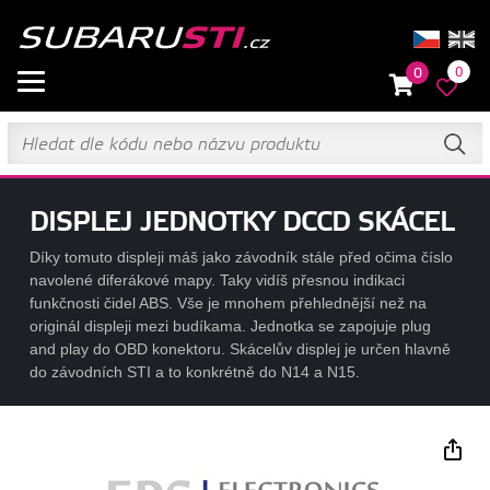
0
0
DISPLEJ JEDNOTKY DCCD SKÁCEL
Díky tomuto displeji máš jako závodník stále před očima číslo
navolené diferákové mapy. Taky vidíš přesnou indikaci
funkčnosti čidel ABS. Vše je mnohem přehlednější než na
originál displeji mezi budíkama. Jednotka se zapojuje plug
and play do OBD konektoru. Skácelův displej je určen hlavně
do závodních STI a to konkrétně do N14 a N15.