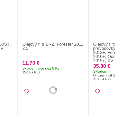
RX/STI
Olejový filtr BRZ, Forester 2011
Olejový fil
XV
2.5
převodovky
2012+, For
2010+, Out
2015+, XV
11.70 €
35.80 €
Skladem více než 5 Ks
Skladem
15208AA130
Originální díl 
31835AA030