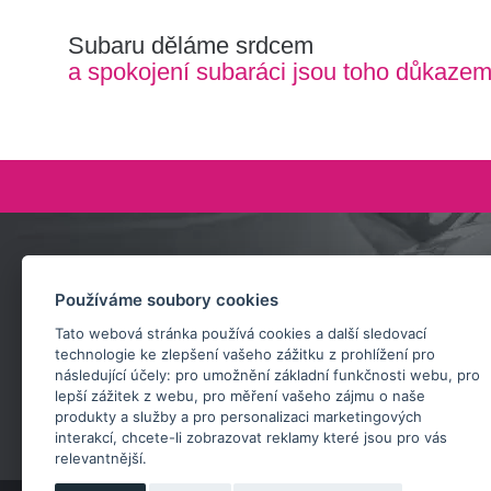
Subaru děláme srdcem
a spokojení subaráci jsou toho důkaze
Zeptejte se nás
Používáme soubory cookies
+420 732 218 685
Tato webová stránka používá cookies a další sledovací
rosta@subarusti.cz
technologie ke zlepšení vašeho zážitku z prohlížení pro
následující účely:
pro umožnění základní funkčnosti webu
,
pro
POŠLI DOTAZ
lepší zážitek z webu
,
pro měření vašeho zájmu o naše
produkty a služby a pro personalizaci marketingových
interakcí
,
chcete-li zobrazovat reklamy které jsou pro vás
relevantnější
.