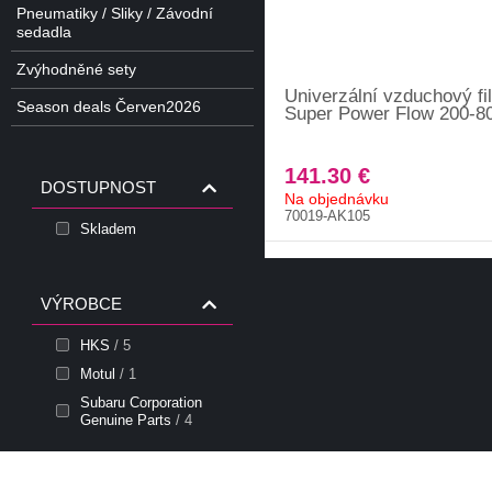
Pneumatiky / Sliky / Závodní
sedadla
Zvýhodněné sety
Univerzální vzduchový fi
Season deals Červen2026
Super Power Flow 200-
141.30 €
DOSTUPNOST
Na objednávku
70019-AK105
Skladem
VÝROBCE
HKS
/ 5
Motul
/ 1
Subaru Corporation
Genuine Parts
/ 4