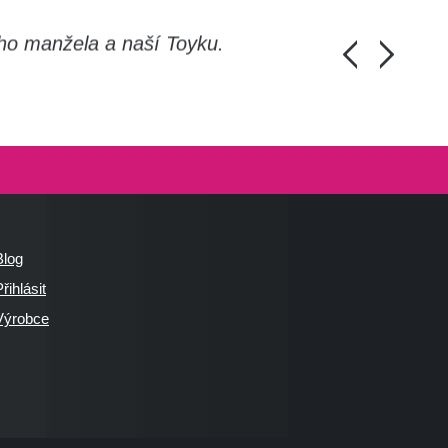
ho manžela a naší Toyku.
Chlapi, moc d
Honza Pánka, 
Blog
řihlásit
Výrobce