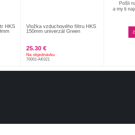
Pošli n
a my ti na
ltr HKS
Vložka vzduchového filtru HKS
80mm
150mm univerzál Green
Z
25.30 €
Na objednávku
70001-AK021