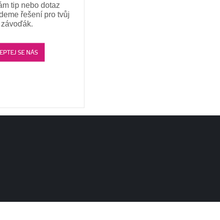
ám tip nebo dotaz
jdeme řešení pro tvůj
závoďák.
EPTEJ SE NÁS