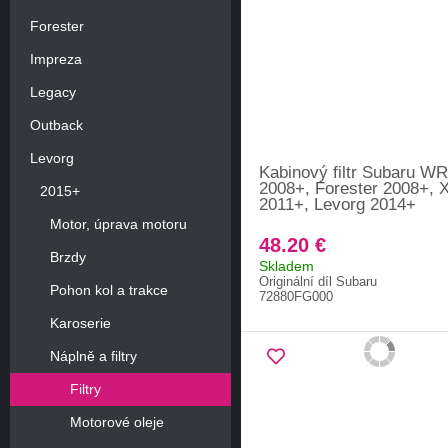
Forester
Impreza
Legacy
Outback
Levorg
Kabinový filtr Subaru W
2008+, Forester 2008+, 
2015+
2011+, Levorg 2014+
Motor, úprava motoru
48.20 €
Brzdy
Skladem
Originální díl Subaru
Pohon kol a trakce
72880FG000
Karoserie
Náplně a filtry
Filtry
Motorové oleje