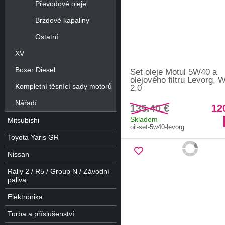
Převodové oleje
Brzdové kapaliny
Ostatní
XV
Boxer Diesel
Set oleje Motul 5W40 a
olejového filtru Levorg,
Kompletní těsnící sady motorů
2.0
Nářadí
135.40 €
12
Skladem
Mitsubishi
oil-set-5w40-levorg
Toyota Yaris GR
Nissan
Rally 2 / R5 / Group N / Závodní
paliva
Elektronika
Turba a příslušenství