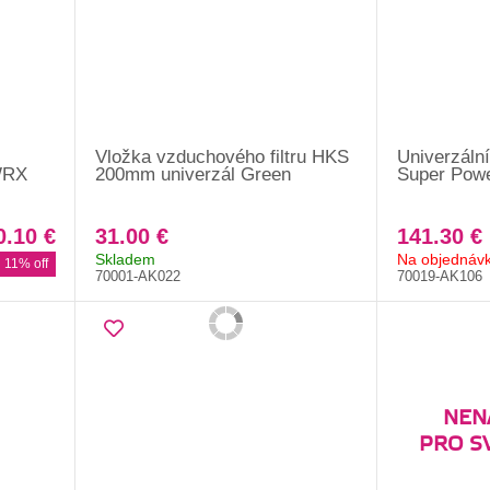
Vložka vzduchového filtru HKS
Univerzální
 WRX
200mm univerzál Green
Super Pow
0.10 €
31.00 €
141.30 €
Skladem
Na objednáv
11% off
70001-AK022
70019-AK106
NENA
PRO S