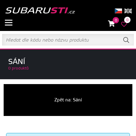
0
0
SÁNÍ
0 produktů
Zpět na: Sání