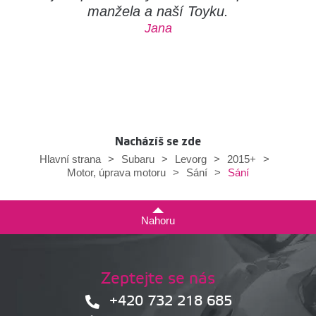
manžela a naší Toyku.
Jana
Nacházíš se zde
Hlavní strana
>
Subaru
>
Levorg
>
2015+
>
Sání
Motor, úprava motoru
>
Sání
>
Nahoru
Zeptejte se nás
+420 732 218 685