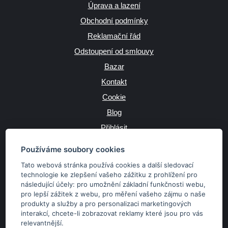
Úprava a lazení
Obchodní podmínky
Reklamační řád
Odstoupení od smlouvy
Bazar
Kontakt
Cookie
Blog
Přihlásit
Výrobce
Používáme soubory cookies
Tato webová stránka používá cookies a další sledovací
technologie ke zlepšení vašeho zážitku z prohlížení pro
následující účely:
pro umožnění základní funkčnosti webu
,
JAZYK
pro lepší zážitek z webu
,
pro měření vašeho zájmu o naše
produkty a služby a pro personalizaci marketingových
interakcí
,
chcete-li zobrazovat reklamy které jsou pro vás
MĚNA
relevantnější
.