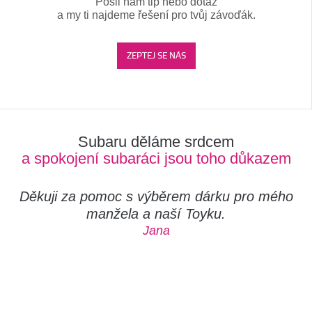
Pošli nám tip nebo dotaz
a my ti najdeme řešení pro tvůj závoďák.
ZEPTEJ SE NÁS
Subaru děláme srdcem
a spokojení subaráci jsou toho důkazem
Děkuji za pomoc s výběrem dárku pro mého
manžela a naší Toyku.
Jana