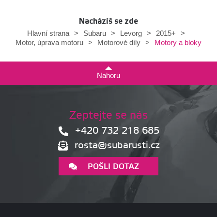
Nacházíš se zde
Hlavní strana
>
Subaru
>
Levorg
>
2015+
>
Motory a bloky
Motor, úprava motoru
>
Motorové díly
>
Nahoru
Zeptejte se nás
+420 732 218 685
rosta@subarusti.cz
POŠLI DOTAZ