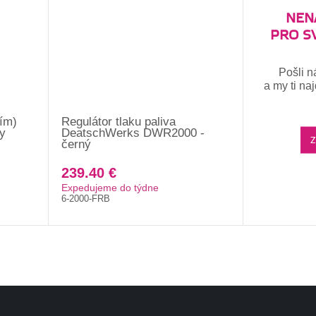
NENA
PRO S
Pošli n
a my ti na
ním)
Regulátor tlaku paliva
cy
DeatschWerks DWR2000 -
Z
černý
239.40 €
Expedujeme do týdne
6-2000-FRB