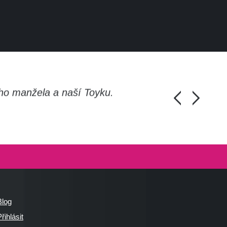
ho manžela a naší Toyku.
Chlapi, moc d
Honza Pánka, 
Blog
řihlásit