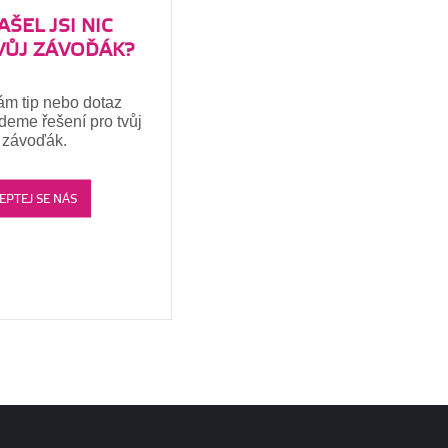
ŠEL JSI NIC
VŮJ ZÁVOĎÁK?
ám tip nebo dotaz
jdeme řešení pro tvůj
závoďák.
EPTEJ SE NÁS