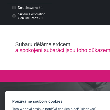
Deatchswerks
/ 1
Subaru Corporation
Genuine Parts
/ 1
Subaru děláme srdcem
a spokojení subaráci jsou toho důkaze
Zeptejte se nás
Používáme soubory cookies
+420 732 218 685
Tato webová stránka používá cookies a další sledovací