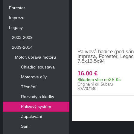
Forester
Impreza
Legacy
2003-2009
2009-2014
Palivová hadice (pod sá
Impreza, Forester, Lega
Motor, úprava motoru
7.5x13.5x94
Chladící soustava
16.00 €
Motorové díly
Skladem více než 5 Ks
Originální díl Subaru
Těsnění
807707140
Rozvody a kladky
Palivový systém
Zapalování
Sání