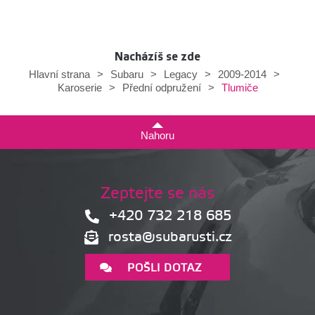
Nacházíš se zde
Hlavní strana
>
Subaru
>
Legacy
>
2009-2014
>
Tlumiče
Karoserie
>
Přední odpružení
>
Nahoru
Zeptejte se nás
+420 732 218 685
rosta@subarusti.cz
POŠLI DOTAZ