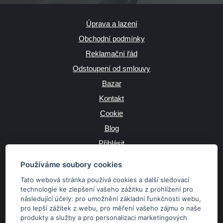
Úprava a lazení
Obchodní podmínky
Reklamační řád
Odstoupení od smlouvy
Bazar
Kontakt
Cookie
Blog
Přihlásit
Výrobce
Používáme soubory cookies
Tato webová stránka používá cookies a další sledovací
technologie ke zlepšení vašeho zážitku z prohlížení pro
následující účely:
pro umožnění základní funkčnosti webu
,
JAZYK
pro lepší zážitek z webu
,
pro měření vašeho zájmu o naše
produkty a služby a pro personalizaci marketingových