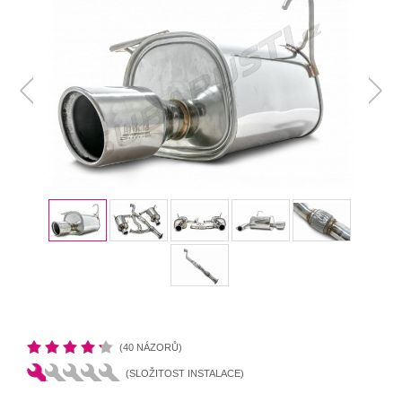
(40 NÁZORŮ)
(SLOŽITOST INSTALACE)