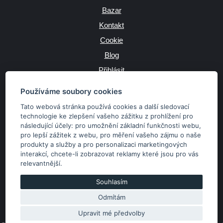
Bazar
Kontakt
Cookie
Blog
Přihlásit
Výrobce
Používáme soubory cookies
Tato webová stránka používá cookies a další sledovací
technologie ke zlepšení vašeho zážitku z prohlížení pro
následující účely:
pro umožnění základní funkčnosti webu
,
JAZYK
pro lepší zážitek z webu
,
pro měření vašeho zájmu o naše
produkty a služby a pro personalizaci marketingových
interakcí
,
chcete-li zobrazovat reklamy které jsou pro vás
MĚNA
relevantnější
.
Kč
€
Souhlasím
Odmítám
Copyright © 2026 SubaruSTI.cz. Všechna práva vyhrazena.
Správný web dělá divy, udivte svět i Vy!
Upravit mé předvolby