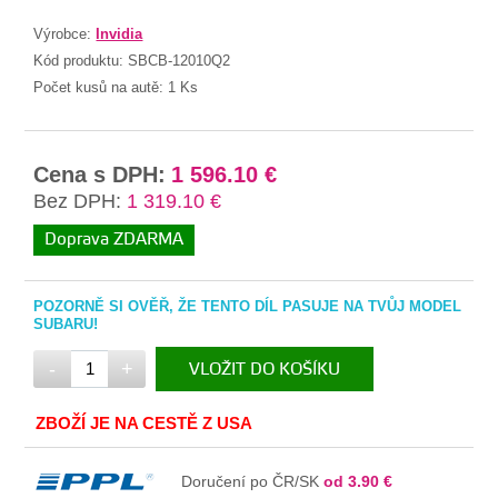
Výrobce:
Invidia
Kód produktu:
SBCB-12010Q2
Počet kusů na autě:
1 Ks
Cena s DPH:
1 596.10 €
Bez DPH:
1 319.10 €
Doprava ZDARMA
POZORNĚ SI OVĚŘ, ŽE TENTO DÍL PASUJE NA TVŮJ MODEL
SUBARU!
-
+
VLOŽIT DO KOŠÍKU
V KOŠÍKU
ZBOŽÍ JE NA CESTĚ Z USA
Doručení po ČR/SK
od 3.90 €