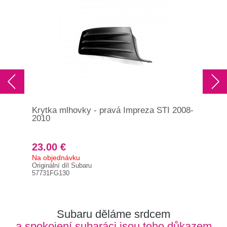
Krytka mlhovky - pravá Impreza STI 2008-
Kry
2010
200
23.00 €
48
Na objednávku
Brz
Originální díl Subaru
Orig
57731FG130
555
Subaru děláme srdcem
a spokojení subaráci jsou toho důkazem