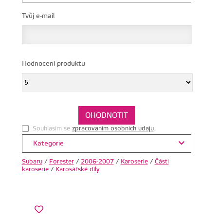
Tvůj e-mail
Hodnocení produktu
Souhlasim se
zpracovanim osobnich udaju
.
Kategorie
Subaru
/
Forester
/
2006-2007
/
Karoserie
/
Části
karoserie
/
Karosářské díly