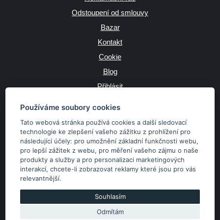
Odstoupení od smlouvy
Bazar
Kontakt
Cookie
Blog
Přihlásit
Výrobce
Používáme soubory cookies
Tato webová stránka používá cookies a další sledovací
technologie ke zlepšení vašeho zážitku z prohlížení pro
následující účely:
pro umožnění základní funkčnosti webu
,
JAZYK
pro lepší zážitek z webu
,
pro měření vašeho zájmu o naše
produkty a služby a pro personalizaci marketingových
interakcí
,
chcete-li zobrazovat reklamy které jsou pro vás
MĚNA
relevantnější
.
Kč
€
Souhlasím
Odmítám
Copyright © 2026 SubaruSTI.cz. Všechna práva vyhrazena.