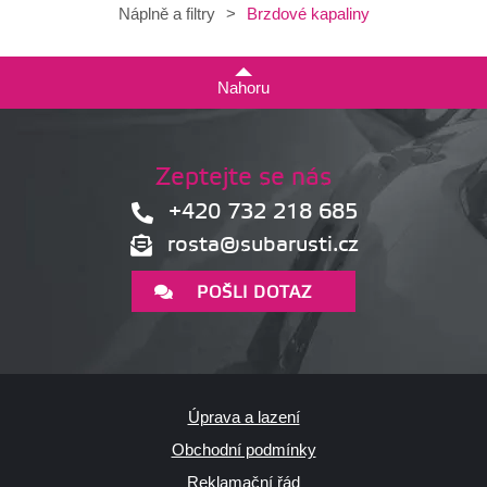
Brzdové kapaliny
Náplně a filtry
>
Nahoru
Zeptejte se nás
+420 732 218 685
rosta@subarusti.cz
POŠLI DOTAZ
Úprava a lazení
Obchodní podmínky
Reklamační řád