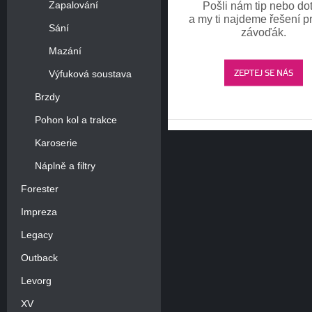
Zapalování
Pošli nám tip nebo do
a my ti najdeme řešení pr
Sání
závoďák.
Mazání
ZEPTEJ SE NÁS
Výfuková soustava
Brzdy
Pohon kol a trakce
Karoserie
Náplně a filtry
Forester
Impreza
Legacy
Outback
Levorg
XV