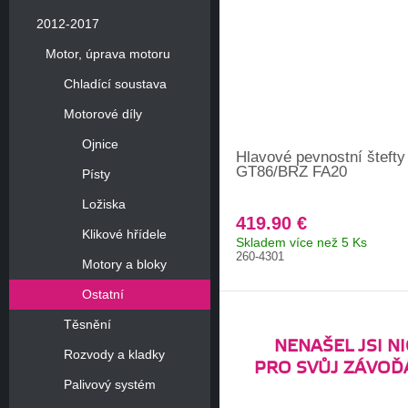
2012-2017
Motor, úprava motoru
Chladící soustava
Motorové díly
Ojnice
Hlavové pevnostní šteft
GT86/BRZ FA20
Písty
Ložiska
419.90 €
Klikové hřídele
Skladem více než 5 Ks
260-4301
Motory a bloky
Ostatní
Těsnění
NENAŠEL JSI NI
Rozvody a kladky
PRO SVŮJ ZÁVOĎ
Palivový systém