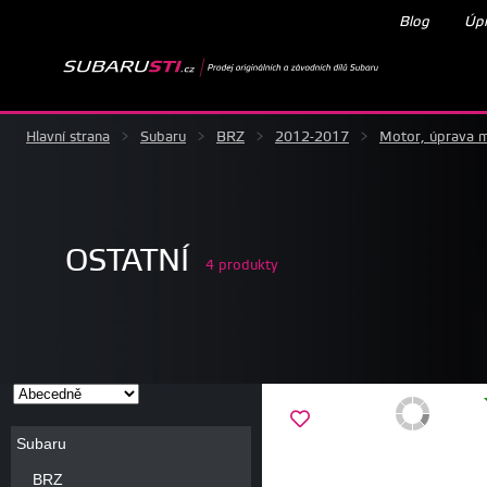
Blog
Úpr
Hlavní strana
>
Subaru
>
BRZ
>
2012-2017
>
Motor, úprava 
OSTATNÍ
4 produkty
Subaru
BRZ