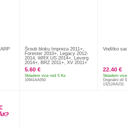
y ARP
Šroub bloku Impreza 2011+,
Vodítko sa
Forester 2010+, Legacy 2012-
2014, WRX US 2014+, Levorg
2014+, BRZ 2011+, XV 2011+
5.60 €
22.40 €
Skladem více než 5 Ks
Skladem více
10941AA050
Originální díl 
13212AA231
C
ÁK?