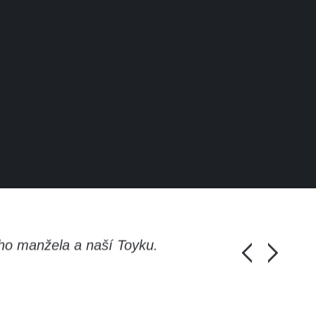
ho manžela a naší Toyku.
Chlapi, moc d
Honza Pánka, 