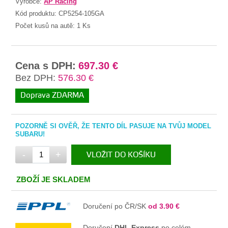
Výrobce:
AP Racing
Kód produktu:
CP5254-105GA
Počet kusů na autě:
1 Ks
Cena s DPH:
697.30 €
Bez DPH:
576.30 €
Doprava ZDARMA
POZORNĚ SI OVĚŘ, ŽE TENTO DÍL PASUJE NA TVŮJ MODEL
SUBARU!
-
+
VLOŽIT DO KOŠÍKU
V KOŠÍKU
ZBOŽÍ JE SKLADEM
Doručení po ČR/SK
od 3.90 €
Doručení
DHL Express
po celém