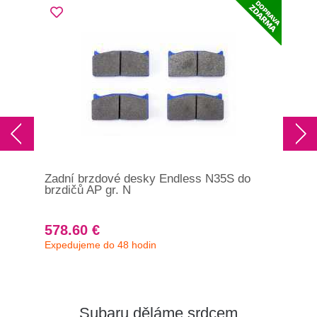
Zadní brzdové desky Endless N35S do
Pře
brzdičů AP gr. N
pře
578.60 €
84
Expedujeme do 48 hodin
Skl
CP5
Subaru děláme srdcem