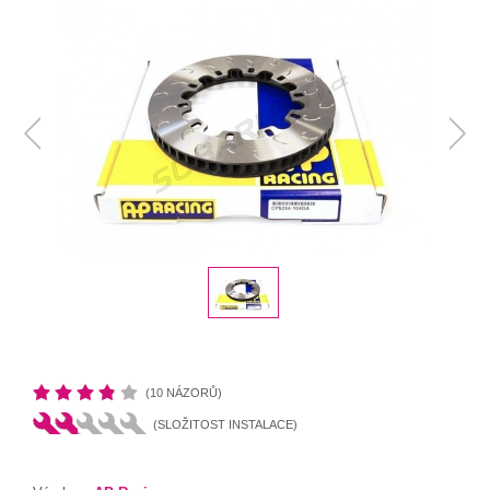
(10 NÁZORŮ)
(SLOŽITOST INSTALACE)