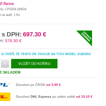
AP Racing
ktu:
CP5254-104GA
ů na autě:
1 Ks
 s DPH:
697.30 €
H:
576.30 €
SI OVĚŘ, ŽE TENTO DÍL PASUJE NA TVŮJ MODEL SUBARU!
+
VLOŽIT DO KOŠÍKU
JE SKLADEM
V KOŠÍKU
Doručení po ČR/SK
od 3.90 €
Doručení
DHL Express
po celém světě
od 15.10 €