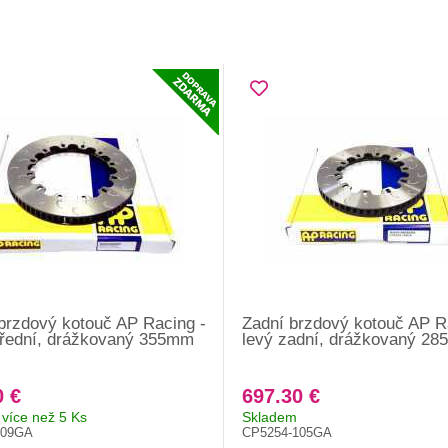
brzdový kotouč AP Racing -
Zadní brzdový kotouč AP R
přední, drážkovaný 355mm
levý zadní, drážkovaný 2
0 €
697.30 €
více než 5 Ks
Skladem
109GA
CP5254-105GA