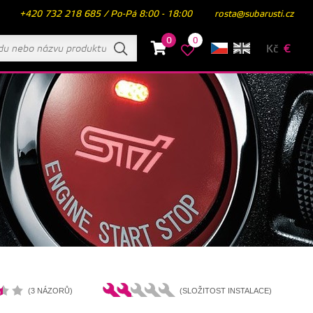
+420 732 218 685 / Po-Pá 8:00 - 18:00
rosta@subarusti.cz
0
0
Kč
€
(3 NÁZORŮ)
(SLOŽITOST INSTALACE)