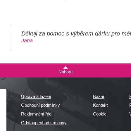
Děkuji za pomoc s výběrem dárku pro mé
m
Jana
Nahoru
Úprava a lazení
Bazar
Obchodní podmínky
Kontakt
P
Reklamační řád
Cookie
Odstoupení od smlouvy