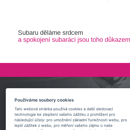
Subaru děláme srdcem
a spokojení subaráci jsou toho důkaze
Zeptejte se nás
Používáme soubory cookies
+420 732 218 685
Tato webová stránka používá cookies a další sledovací
rosta@subarusti.cz
technologie ke zlepšení vašeho zážitku z prohlížení pro
následující účely:
pro umožnění základní funkčnosti webu
,
pro
POŠLI DOTAZ
lepší zážitek z webu
,
pro měření vašeho zájmu o naše