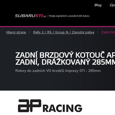
Blog
Úpr
Hlavní strana
>
Rally 2 / R5 / Group N / Závodní paliva
>
Zadní br
ZADNÍ BRZDOVÝ KOTOUČ AP
ZADNÍ, DRÁŽKOVANÝ 285M
Rotory do zadních VO brzdičů Imprezy STI - 285mm.