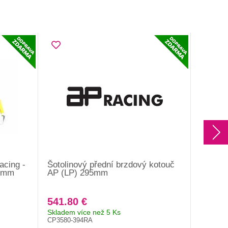
acing -
Šotolinový přední brzdový kotouč
Přední
85mm
AP (LP) 295mm
levý p
541.80 €
842.8
Skladem více než 5 Ks
Skladem 
CP3580-394RA
CP5772-