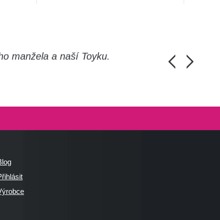
ho manžela a naší Toyku.
Chlapi, moc d
Honza Pánka, 
Blog
řihlásit
Výrobce