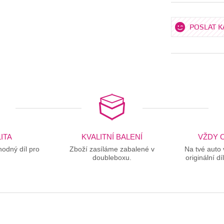
POSLAT 
ITA
KVALITNÍ BALENÍ
VŽDY O
odný díl pro
Zboží zasíláme zabalené v
Na tvé auto
doubleboxu.
originální dí