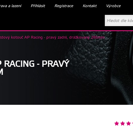
ava a lazení
Přihlásit
Registrace
Kontakt
Výrobce
zdový kotouč AP Racing - pravý zadní, drážkovaný 285mm
 RACING - PRAVÝ
M