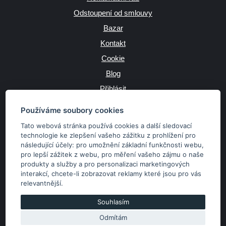
Odstoupení od smlouvy
Bazar
Kontakt
Cookie
Blog
Přihlásit
Výrobce
Používáme soubory cookies
Tato webová stránka používá cookies a další sledovací
technologie ke zlepšení vašeho zážitku z prohlížení pro
následující účely:
pro umožnění základní funkčnosti webu
,
JAZYK
pro lepší zážitek z webu
,
pro měření vašeho zájmu o naše
produkty a služby a pro personalizaci marketingových
interakcí
,
chcete-li zobrazovat reklamy které jsou pro vás
MĚNA
relevantnější
.
Kč
€
Souhlasím
Odmítám
Copyright © 2026 SubaruSTI.cz. Všechna práva vyhrazena.