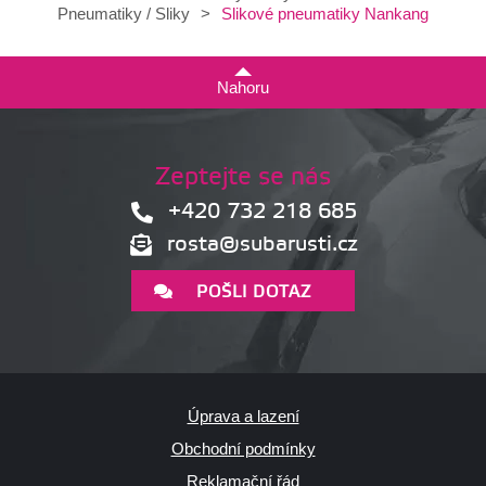
Slikové pneumatiky Nankang
Pneumatiky / Sliky
>
Nahoru
Zeptejte se nás
+420 732 218 685
rosta@subarusti.cz
POŠLI DOTAZ
Úprava a lazení
Obchodní podmínky
Reklamační řád