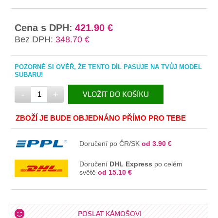
Cena s DPH:
421.90 €
Bez DPH:
348.70 €
POZORNĚ SI OVĚŘ, ŽE TENTO DÍL PASUJE NA TVŮJ MODEL
SUBARU!
-
+
VLOŽIT DO KOŠÍKU
V KOŠÍKU
ZBOŽÍ JE BUDE OBJEDNÁNO PŘÍMO PRO TEBE
Doručení po ČR/SK
od 3.90 €
Doručení
DHL Express
po celém
světě
od 15.10 €
POSLAT KÁMOŠOVI