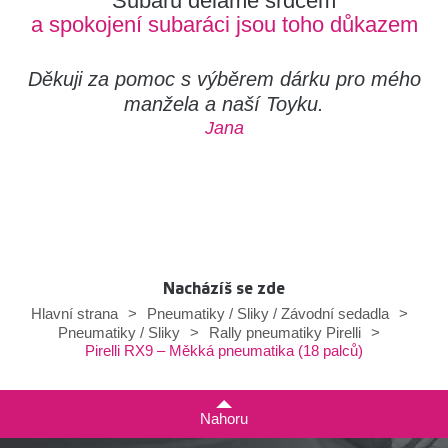
Subaru děláme srdcem
a spokojení subaráci jsou toho důkazem
Děkuji za pomoc s výběrem dárku pro mého
manžela a naší Toyku.
Jana
Nacházíš se zde
Hlavní strana
>
Pneumatiky / Sliky / Závodní sedadla
>
Pneumatiky / Sliky
>
Rally pneumatiky Pirelli
>
Pirelli RX9 – Měkká pneumatika (18 palců)
Nahoru