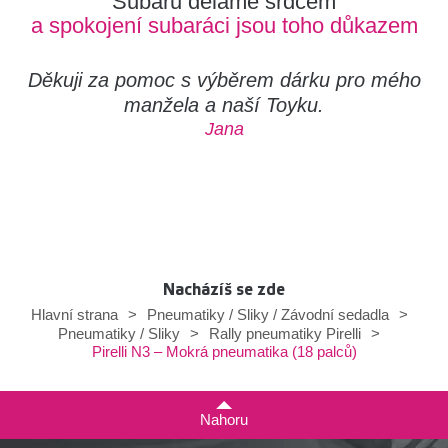
Subaru děláme srdcem
a spokojení subaráci jsou toho důkazem
Děkuji za pomoc s výběrem dárku pro mého
manžela a naší Toyku.
Jana
Nacházíš se zde
Hlavní strana
>
Pneumatiky / Sliky / Závodní sedadla
>
Pneumatiky / Sliky
>
Rally pneumatiky Pirelli
>
Pirelli N3 – Mokrá pneumatika (18 palců)
Nahoru