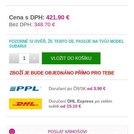
Cena s DPH:
421.90 €
Bez DPH:
348.70 €
POZORNĚ SI OVĚŘ, ŽE TENTO DÍL PASUJE NA TVŮJ MODEL
SUBARU!
-
+
VLOŽIT DO KOŠÍKU
V KOŠÍKU
ZBOŽÍ JE BUDE OBJEDNÁNO PŘÍMO PRO TEBE
Doručení po ČR/SK
od 3.90 €
Doručení
DHL Express
po celém
světě
od 15.10 €
POSLAT KÁMOŠOVI