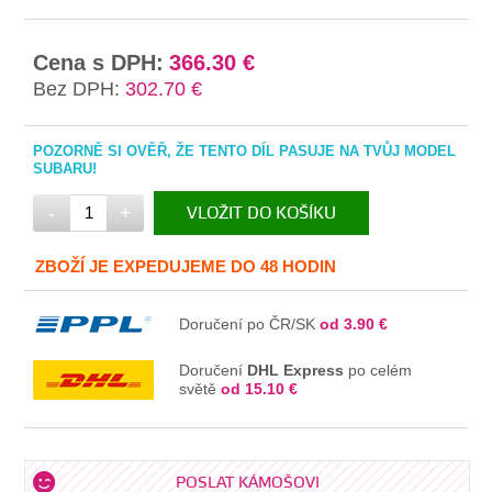
Cena s DPH:
366.30 €
Bez DPH:
302.70 €
POZORNĚ SI OVĚŘ, ŽE TENTO DÍL PASUJE NA TVŮJ MODEL
SUBARU!
-
+
VLOŽIT DO KOŠÍKU
V KOŠÍKU
ZBOŽÍ JE EXPEDUJEME DO 48 HODIN
Doručení po ČR/SK
od 3.90 €
Doručení
DHL Express
po celém
světě
od 15.10 €
POSLAT KÁMOŠOVI