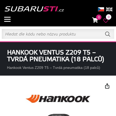
0
0
HANKOOK VENTUS Z209 T5 –
TVRDÁ PNEUMATIKA (18 PALCŮ)
Hankook Ventus Z209 T5 – Tvrdá pneumatika (18 palců)