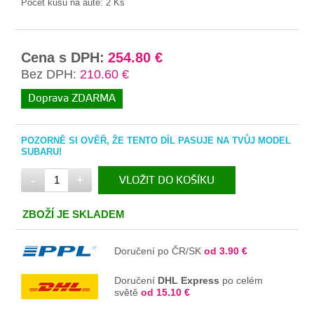
Počet kusů na autě:
2 Ks
Cena s DPH:
254.80 €
Bez DPH:
210.60 €
Doprava ZDARMA
POZORNĚ SI OVĚŘ, ŽE TENTO DÍL PASUJE NA TVŮJ MODEL
SUBARU!
-
+
VLOŽIT DO KOŠÍKU
V KOŠÍKU
ZBOŽÍ JE SKLADEM
Doručení po ČR/SK
od 3.90 €
Doručení
DHL Express
po celém
světě
od 15.10 €