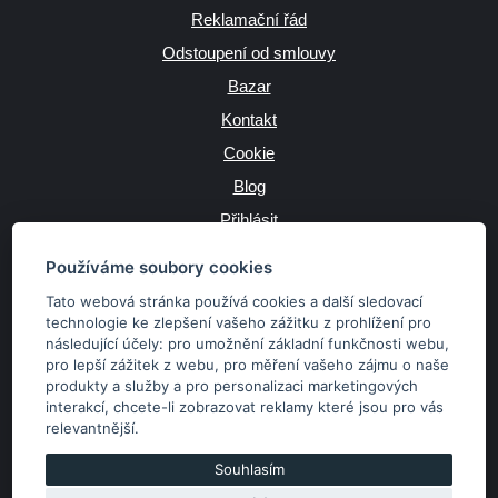
Reklamační řád
Odstoupení od smlouvy
Bazar
Kontakt
Cookie
Blog
Přihlásit
Výrobce
Používáme soubory cookies
Tato webová stránka používá cookies a další sledovací
technologie ke zlepšení vašeho zážitku z prohlížení pro
následující účely:
pro umožnění základní funkčnosti webu
,
JAZYK
pro lepší zážitek z webu
,
pro měření vašeho zájmu o naše
produkty a služby a pro personalizaci marketingových
interakcí
,
chcete-li zobrazovat reklamy které jsou pro vás
MĚNA
relevantnější
.
Kč
€
Souhlasím