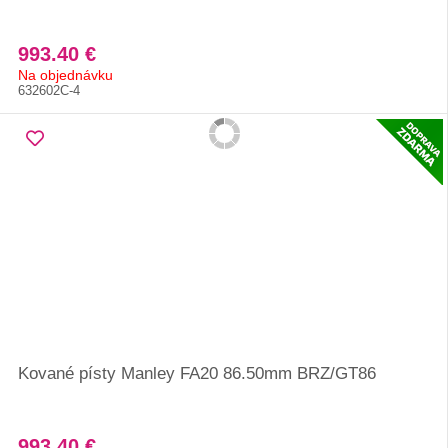
993.40 €
Na objednávku
632602C-4
Kované písty Manley FA20 86.50mm BRZ/GT86
993.40 €