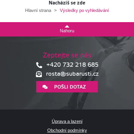
Nacházíš se zde
Výsledky po vyhledávání
Hlavní strana
>
Nahoru
Zeptejte se nás
+420 732 218 685
rosta@subarusti.cz
POŠLI DOTAZ
Úprava a lazení
Obchodní podmínky