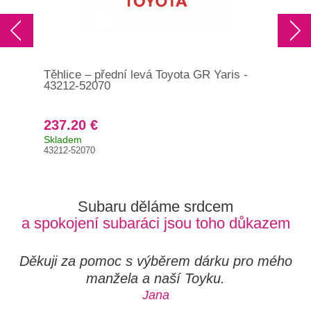
Těhlice – přední levá Toyota GR Yaris -
Spo
43212-52070
Toy
237.20 €
19
Skladem
Brz
43212-52070
480
Subaru děláme srdcem
a spokojení subaráci jsou toho důkazem
Děkuji za pomoc s výběrem dárku pro mého
manžela a naší Toyku.
Jana