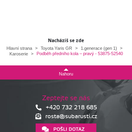
Nacházíš se zde
Hlavní strana
>
Toyota Yaris GR
>
1.generace (gen 1)
>
Podběh předního kola – pravý - 53875-52540
Karoserie
>
Nahoru
Zeptejte se nás
+420 732 218 685
rosta@subarusti.cz
POŠLI DOTAZ