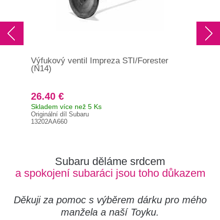
Výfukový ventil Impreza STI/Forester
Výf
(N14)
26.40 €
53
Skladem více než 5 Ks
Skl
Originální díl Subaru
Orig
13202AA660
132
Subaru děláme srdcem
a spokojení subaráci jsou toho důkazem
Děkuji za pomoc s výběrem dárku pro mého
manžela a naší Toyku.