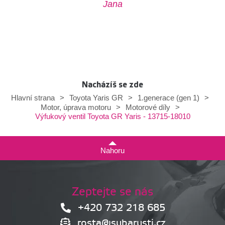
Jana
Nacházíš se zde
Hlavní strana
>
Toyota Yaris GR
>
1.generace (gen 1)
>
Motor, úprava motoru
>
Motorové díly
>
Výfukový ventil Toyota GR Yaris - 13715-18010
Nahoru
Zeptejte se nás
+420 732 218 685
rosta@subarusti.cz