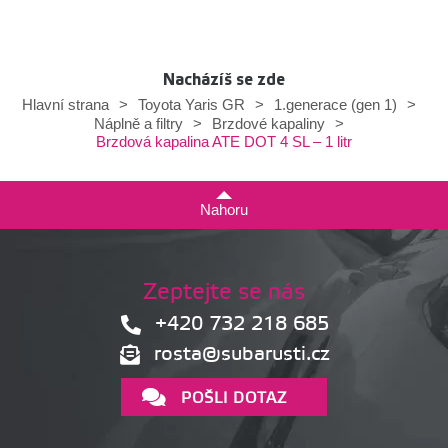
Nacházíš se zde
Hlavní strana
>
Toyota Yaris GR
>
1.generace (gen 1)
>
Náplně a filtry
>
Brzdové kapaliny
>
Brzdová kapalina ATE DOT 4 SL – 1 litr
Nahoru
Zeptejte se nás
+420 732 218 685
rosta@subarusti.cz
POŠLI DOTAZ