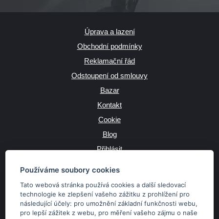
Úprava a lazení
Obchodní podmínky
Reklamační řád
Odstoupení od smlouvy
Bazar
Kontakt
Cookie
Blog
Přihlásit
Výrobce
Používáme soubory cookies
Tato webová stránka používá cookies a další sledovací
technologie ke zlepšení vašeho zážitku z prohlížení pro
následující účely:
pro umožnění základní funkčnosti webu
,
JAZYK
pro lepší zážitek z webu
,
pro měření vašeho zájmu o naše