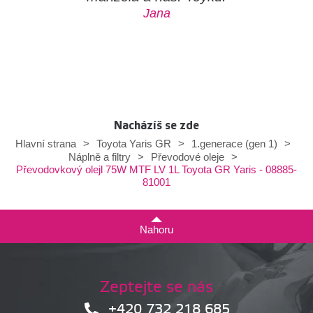
Jana
Nacházíš se zde
Hlavní strana
>
Toyota Yaris GR
>
1.generace (gen 1)
>
Náplně a filtry
>
Převodové oleje
>
Převodovkový olejl 75W MTF LV 1L Toyota GR Yaris - 08885-
81001
Nahoru
Zeptejte se nás
+420 732 218 685