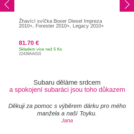
Žhavící svíčka Boxer Diesel Impreza
Zap
2010+, Forester 2010+, Legacy 2010+
C (
81.70 €
77
Skladem více než 5 Ks
Skl
22439AA010
Orig
R74
Subaru děláme srdcem
a spokojení subaráci jsou toho důkazem
Děkuji za pomoc s výběrem dárku pro mého
manžela a naší Toyku.
Jana