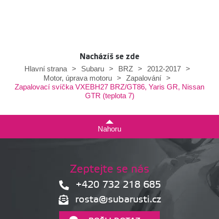
Nacházíš se zde
Hlavní strana
>
Subaru
>
BRZ
>
2012-2017
>
Motor, úprava motoru
>
Zapalování
>
Zapalovací svíčka VXEBH27 BRZ/GT86, Yaris GR, Nissan
GTR (teplota 7)
Nahoru
Zeptejte se nás
+420 732 218 685
rosta@subarusti.cz