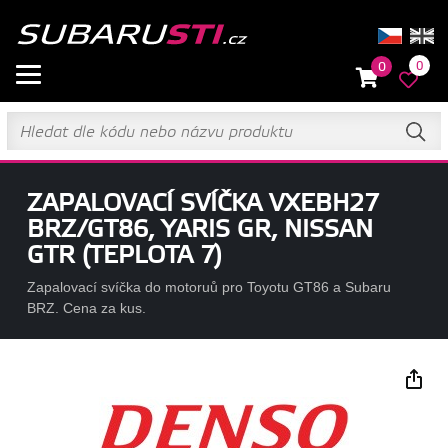
0
0
ZAPALOVACÍ SVÍČKA VXEBH27
BRZ/GT86, YARIS GR, NISSAN
GTR (TEPLOTA 7)
Zapalovací svíčka do motoruů pro Toyotu GT86 a Subaru
BRZ. Cena za kus.