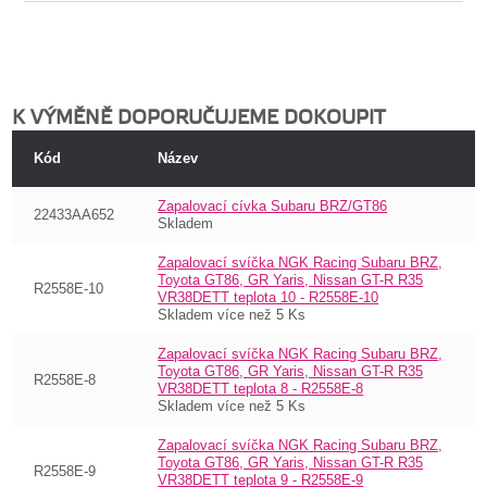
K VÝMĚNĚ DOPORUČUJEME DOKOUPIT
Kód
Název
Zapalovací cívka Subaru BRZ/GT86
22433AA652
Skladem
Zapalovací svíčka NGK Racing Subaru BRZ,
Toyota GT86, GR Yaris, Nissan GT-R R35
R2558E-10
VR38DETT teplota 10 - R2558E-10
Skladem více než 5 Ks
Zapalovací svíčka NGK Racing Subaru BRZ,
Toyota GT86, GR Yaris, Nissan GT-R R35
R2558E-8
VR38DETT teplota 8 - R2558E-8
Skladem více než 5 Ks
Zapalovací svíčka NGK Racing Subaru BRZ,
Toyota GT86, GR Yaris, Nissan GT-R R35
R2558E-9
VR38DETT teplota 9 - R2558E-9