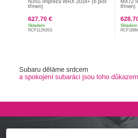
N35S Impreza WRX 2018+ (6 píst
MX72 I
třmen)
třmen)
627.70 €
628.7
Skladem
Skladem
RCP112N35S
RCP188
Subaru děláme srdcem
a spokojení subaráci jsou toho důkaze
Zeptejte se nás