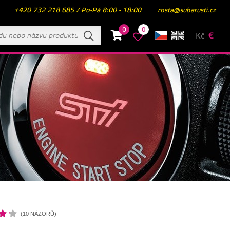
+420 732 218 685 / Po-Pá 8:00 - 18:00
rosta@subarusti.cz
0
0
Kč
€
(10 NÁZORŮ)