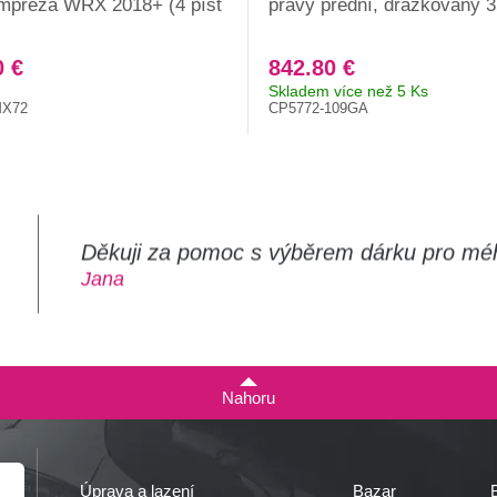
mpreza WRX 2018+ (4 píst
pravý přední, drážkovaný
0 €
842.80 €
Skladem více než 5 Ks
MX72
CP5772-109GA
Děkuji za pomoc s výběrem dárku pro mé
m
Jana
Nahoru
Úprava a lazení
Bazar