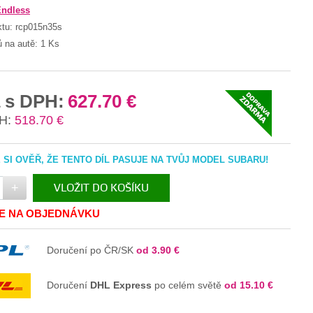
Endless
ktu:
rcp015n35s
ů na autě:
1 Ks
 s DPH:
627.70 €
H:
518.70 €
SI OVĚŘ, ŽE TENTO DÍL PASUJE NA TVŮJ MODEL SUBARU!
+
VLOŽIT DO KOŠÍKU
JE NA OBJEDNÁVKU
V KOŠÍKU
Doručení po ČR/SK
od 3.90 €
Doručení
DHL Express
po celém světě
od 15.10 €