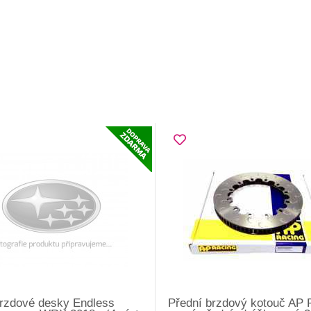
brzdové desky Endless
Přední brzdový kotouč AP 