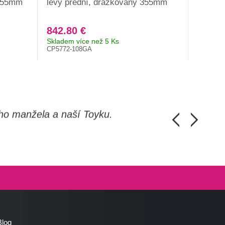
 355mm
levý přední, drážkovaný 355mm
ME20 p
EVO 5/
842.80 €
578.6
Skladem více než 5 Ks
Expeduj
CP5772-108GA
EP291M
ho manžela a naší Toyku.
Chlapi, moc d
Honza Pánka, 
Blog