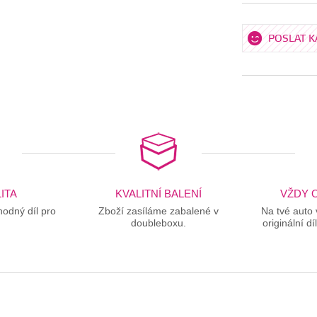
POSLAT 
ITA
KVALITNÍ BALENÍ
VŽDY O
odný díl pro
Zboží zasíláme zabalené v
Na tvé auto
doubleboxu.
originální dí