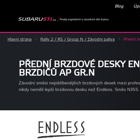
Blog
Úpr
Hlavní strana
>
Rally 2 / R5 / Group N / Závodní paliva
>
Přední b
PŘEDNÍ BRZDOVÉ DESKY EN
BRZDIČŮ AP GR.N
Závodní směsi nejoblíbenějších brzdových desek mezi profe
nikdy neměli lepší brzdovou desku než Endless. Směs N35S.