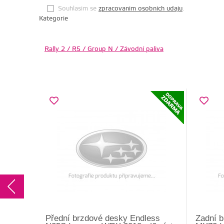
Souhlasim se
zpracovanim osobnich udaju
.
Kategorie
Rally 2 / R5 / Group N / Závodní paliva
Přední brzdové desky Endless
Zadní 