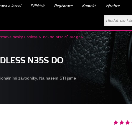
ava a lazení
Přihlásit
Registrace
Kontakt
Výrobce
rzdové desky Endless N35S do brzdičů AP gr.N
DLESS N35S DO
sionálními závodníky. Na našem STI jsme