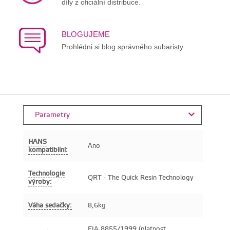
díly z oficiální distribuce.
BLOGUJEME
Prohlédni si blog správného subaristy.
Parametry
HANS
Ano
kompatibilní:
Technologie
QRT - The Quick Resin Technology
výroby:
Váha sedačky:
8,6kg
FIA 8855/1999 (platnost