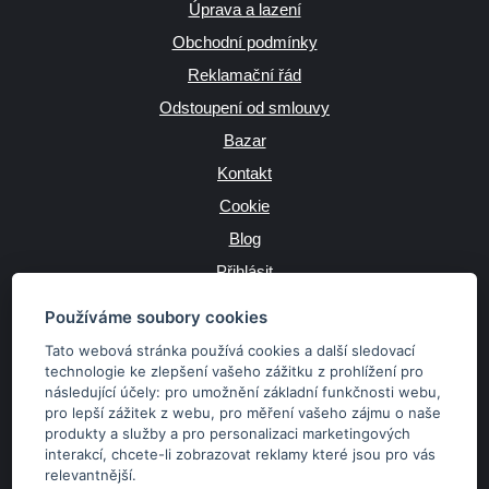
Úprava a lazení
Obchodní podmínky
Reklamační řád
Odstoupení od smlouvy
Bazar
Kontakt
Cookie
Blog
Přihlásit
Výrobce
Používáme soubory cookies
Tato webová stránka používá cookies a další sledovací
technologie ke zlepšení vašeho zážitku z prohlížení pro
následující účely:
pro umožnění základní funkčnosti webu
,
JAZYK
pro lepší zážitek z webu
,
pro měření vašeho zájmu o naše
produkty a služby a pro personalizaci marketingových
interakcí
,
chcete-li zobrazovat reklamy které jsou pro vás
MĚNA
relevantnější
.