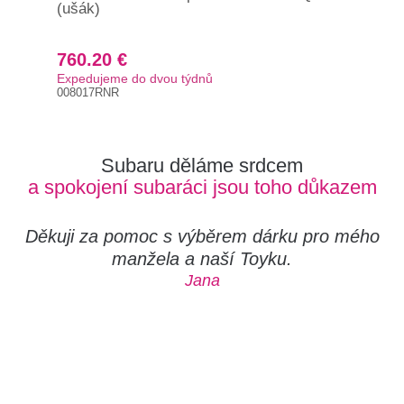
(ušák)
760.20 €
80
Expedujeme do dvou týdnů
Exp
008017RNR
008
Subaru děláme srdcem
a spokojení subaráci jsou toho důkazem
Děkuji za pomoc s výběrem dárku pro mého
manžela a naší Toyku.
Jana