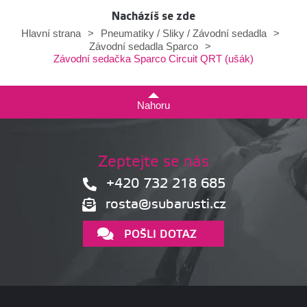
Nacházíš se zde
Hlavní strana
>
Pneumatiky / Sliky / Závodní sedadla
>
Závodní sedadla Sparco
>
Závodní sedačka Sparco Circuit QRT (ušák)
Nahoru
Zeptejte se nás
+420 732 218 685
rosta@subarusti.cz
POŠLI DOTAZ