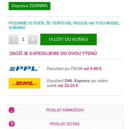
Doprava ZDARMA
POZORNĚ SI OVĚŘ, ŽE TENTO DÍL PASUJE NA TVŮJ MODEL
SUBARU!
-
+
VLOŽIT DO KOŠÍKU
V KOŠÍKU
ZBOŽÍ JE EXPEDUJEME DO DVOU TÝDNŮ
Doručení po ČR/SK
od 3.90 €
Doručení
DHL Express
po celém
světě
od 15.10 €
POSLAT KÁMOŠOVI
POSLAT DOTAZ