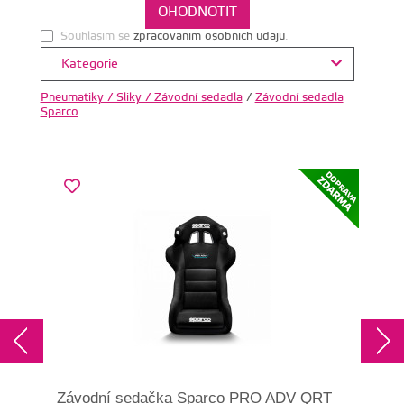
Souhlasim se
zpracovanim osobnich udaju
.
Kategorie
Pneumatiky / Sliky / Závodní sedadla
/
Závodní sedadla
Sparco
Závodní sedačka Sparco PRO ADV QRT
Záv