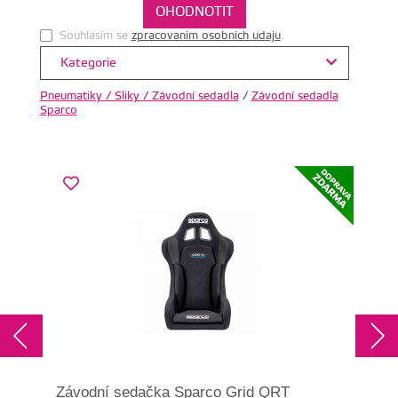
Souhlasim se
zpracovanim osobnich udaju
.
Kategorie
Pneumatiky / Sliky / Závodní sedadla
/
Závodní sedadla
Sparco
Závodní sedačka Sparco Grid QRT
Záv