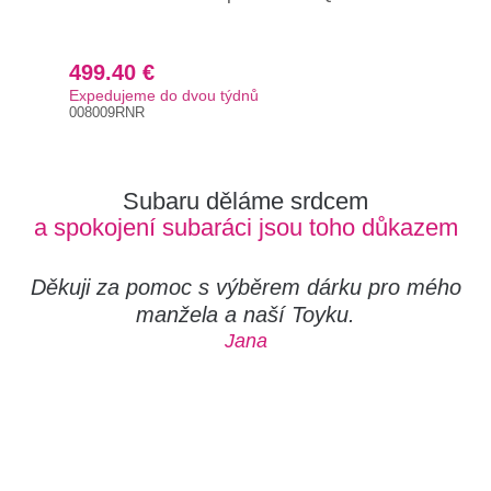
499.40 €
70
Expedujeme do dvou týdnů
Exp
008009RNR
008
Subaru děláme srdcem
a spokojení subaráci jsou toho důkazem
Děkuji za pomoc s výběrem dárku pro mého
manžela a naší Toyku.
Jana