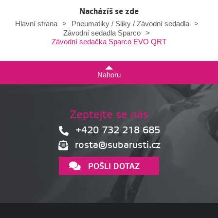
Nacházíš se zde
Hlavní strana
>
Pneumatiky / Sliky / Závodní sedadla
>
Závodní sedadla Sparco
>
Závodní sedačka Sparco EVO QRT
Nahoru
Zeptejte se nás
+420 732 218 685
rosta@subarusti.cz
POŠLI DOTAZ