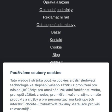
Úprava a lazení
Obchodní podmínky
Reklamační řád
Odstoupení od smlouvy
Bazar
Kontakt
Cookie
Blog
Přihlásit
Výrobce
Používáme soubory cookies
Tato webová stránka používá cookies a další sledovací
technologie ke zlepšení vašeho zážitku z prohlížení pro
následující účely:
pro umožnění základní funkčnosti webu
,
JAZYK
pro lepší zážitek z webu
,
pro měření vašeho zájmu o naše
produkty a služby a pro personalizaci marketingových
interakcí
,
chcete-li zobrazovat reklamy které jsou pro vás
MĚNA
relevantnější
.