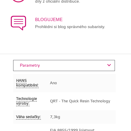
díly z oficiální distribuce.
BLOGUJEME
Prohlédni si blog správného subaristy.
Parametry
HANS
Ano
kompatibilní:
Technologie
QRT - The Quick Resin Technology
výroby:
Váha sedačky:
7,3kg
FIA 8855/1999 (platnost