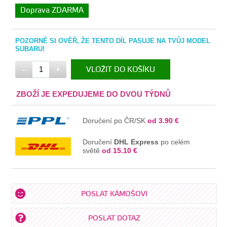
Doprava ZDARMA
POZORNĚ SI OVĚŘ, ŽE TENTO DÍL PASUJE NA TVŮJ MODEL
SUBARU!
-
+
VLOŽIT DO KOŠÍKU
V KOŠÍKU
ZBOŽÍ JE EXPEDUJEME DO DVOU TÝDNŮ
Doručení po ČR/SK
od 3.90 €
Doručení
DHL Express
po celém
světě
od 15.10 €
POSLAT KÁMOŠOVI
POSLAT DOTAZ