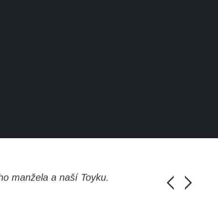
ho manžela a naší Toyku.
Chlapi, moc d
Honza Pánka, 