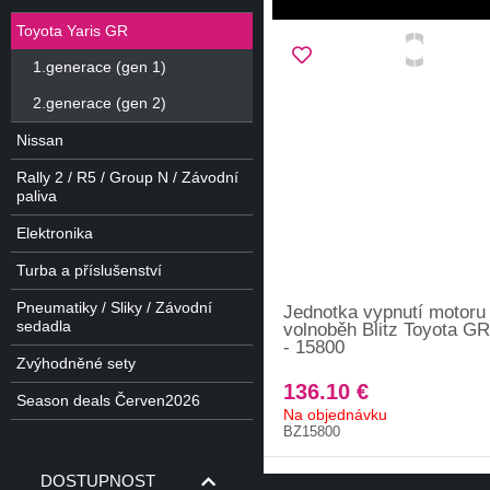
Toyota Yaris GR
1.generace (gen 1)
2.generace (gen 2)
Nissan
Rally 2 / R5 / Group N / Závodní
paliva
Elektronika
Turba a příslušenství
Pneumatiky / Sliky / Závodní
Jednotka vypnutí motoru
sedadla
volnoběh Blitz Toyota GR
- 15800
Zvýhodněné sety
136.10 €
Season deals Červen2026
Na objednávku
BZ15800
DOSTUPNOST