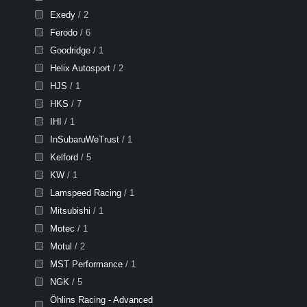
Exedy
/ 2
Ferodo
/ 6
Goodridge
/ 1
Helix Autosport
/ 2
HJS
/ 1
HKS
/ 7
IHI
/ 1
InSubaruWeTrust
/ 1
Kelford
/ 5
KW
/ 1
Lamspeed Racing
/ 1
Mitsubishi
/ 1
Motec
/ 1
Motul
/ 2
MST Performance
/ 1
NGK
/ 5
Öhlins Racing - Advanced