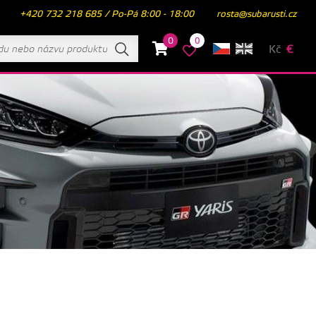
+420 732 218 685 / Po-Pá 8:00 - 18:00
rosta@subarusti.cz
0
0
Kč
€